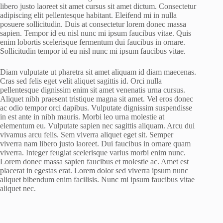
libero justo laoreet sit amet cursus sit amet dictum. Consectetur
adipiscing elit pellentesque habitant. Eleifend mi in nulla
posuere sollicitudin. Duis at consectetur lorem donec massa
sapien. Tempor id eu nisl nunc mi ipsum faucibus vitae. Quis
enim lobortis scelerisque fermentum dui faucibus in ornare.
Sollicitudin tempor id eu nisl nunc mi ipsum faucibus vitae.
Diam vulputate ut pharetra sit amet aliquam id diam maecenas.
Cras sed felis eget velit aliquet sagittis id. Orci nulla
pellentesque dignissim enim sit amet venenatis urna cursus.
Aliquet nibh praesent tristique magna sit amet. Vel eros donec
ac odio tempor orci dapibus. Vulputate dignissim suspendisse
in est ante in nibh mauris. Morbi leo urna molestie at
elementum eu. Vulputate sapien nec sagittis aliquam. Arcu dui
vivamus arcu felis. Sem viverra aliquet eget sit. Semper
viverra nam libero justo laoreet. Dui faucibus in ornare quam
viverra. Integer feugiat scelerisque varius morbi enim nunc.
Lorem donec massa sapien faucibus et molestie ac. Amet est
placerat in egestas erat. Lorem dolor sed viverra ipsum nunc
aliquet bibendum enim facilisis. Nunc mi ipsum faucibus vitae
aliquet nec.