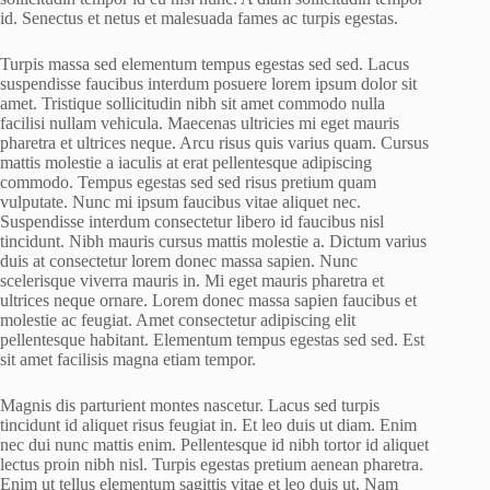
id. Senectus et netus et malesuada fames ac turpis egestas.
Turpis massa sed elementum tempus egestas sed sed. Lacus
suspendisse faucibus interdum posuere lorem ipsum dolor sit
amet. Tristique sollicitudin nibh sit amet commodo nulla
facilisi nullam vehicula. Maecenas ultricies mi eget mauris
pharetra et ultrices neque. Arcu risus quis varius quam. Cursus
mattis molestie a iaculis at erat pellentesque adipiscing
commodo. Tempus egestas sed sed risus pretium quam
vulputate. Nunc mi ipsum faucibus vitae aliquet nec.
Suspendisse interdum consectetur libero id faucibus nisl
tincidunt. Nibh mauris cursus mattis molestie a. Dictum varius
duis at consectetur lorem donec massa sapien. Nunc
scelerisque viverra mauris in. Mi eget mauris pharetra et
ultrices neque ornare. Lorem donec massa sapien faucibus et
molestie ac feugiat. Amet consectetur adipiscing elit
pellentesque habitant. Elementum tempus egestas sed sed. Est
sit amet facilisis magna etiam tempor.
Magnis dis parturient montes nascetur. Lacus sed turpis
tincidunt id aliquet risus feugiat in. Et leo duis ut diam. Enim
nec dui nunc mattis enim. Pellentesque id nibh tortor id aliquet
lectus proin nibh nisl. Turpis egestas pretium aenean pharetra.
Enim ut tellus elementum sagittis vitae et leo duis ut. Nam