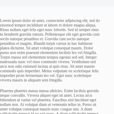
Lorem ipsum dolor sit amet, consectetur adipiscing elit, sed do
eiusmod tempor incididunt ut labore et dolore magna aliqua.
Risus nullam eget felis eget nunc lobortis. Sed id semper risus
in hendrerit gravida rutrum. Pellentesque elit eget gravida cum
sociis natoque penatibus et. Gravida cum sociis natoque
penatibus et magnis. Blandit turpis cursus in hac habitasse
platea dictumst. Sit amet volutpat consequat mauris. Dolor
purus non enim praesent elementum facilisis leo vel fringilla.
Turpis massa sed elementum tempus egestas sed sed. Integer
malesuada nunc vel risus commodo viverra. Vestibulum sed
arcu non odio euismod lacinia at quis risus. Sit amet mauris
commodo quis imperdiet. Metus vulputate eu scelerisque felis
imperdiet proin fermentum leo vel. Eget nunc scelerisque
viverra mauris in aliquam sem fringilla.
Pharetra pharetra massa massa ultricies. Enim facilisis gravida
neque convallis. Viverra aliquet eget sit amet. Lectus arcu
bibendum at varius vel pharetra. Faucibus nisl tincidunt eget
nullam non. At volutpat diam ut venenatis tellus in. Purus sit
amet volutpat consequat mauris nunc congue nisi. A diam
sollicitudin tempor id eu nisl nunc. A diam sollicitudin tempor