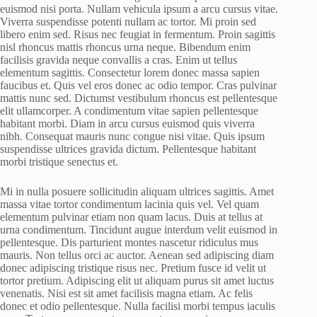
euismod nisi porta. Nullam vehicula ipsum a arcu cursus vitae.
Viverra suspendisse potenti nullam ac tortor. Mi proin sed
libero enim sed. Risus nec feugiat in fermentum. Proin sagittis
nisl rhoncus mattis rhoncus urna neque. Bibendum enim
facilisis gravida neque convallis a cras. Enim ut tellus
elementum sagittis. Consectetur lorem donec massa sapien
faucibus et. Quis vel eros donec ac odio tempor. Cras pulvinar
mattis nunc sed. Dictumst vestibulum rhoncus est pellentesque
elit ullamcorper. A condimentum vitae sapien pellentesque
habitant morbi. Diam in arcu cursus euismod quis viverra
nibh. Consequat mauris nunc congue nisi vitae. Quis ipsum
suspendisse ultrices gravida dictum. Pellentesque habitant
morbi tristique senectus et.
Mi in nulla posuere sollicitudin aliquam ultrices sagittis. Amet
massa vitae tortor condimentum lacinia quis vel. Vel quam
elementum pulvinar etiam non quam lacus. Duis at tellus at
urna condimentum. Tincidunt augue interdum velit euismod in
pellentesque. Dis parturient montes nascetur ridiculus mus
mauris. Non tellus orci ac auctor. Aenean sed adipiscing diam
donec adipiscing tristique risus nec. Pretium fusce id velit ut
tortor pretium. Adipiscing elit ut aliquam purus sit amet luctus
venenatis. Nisi est sit amet facilisis magna etiam. Ac felis
donec et odio pellentesque. Nulla facilisi morbi tempus iaculis