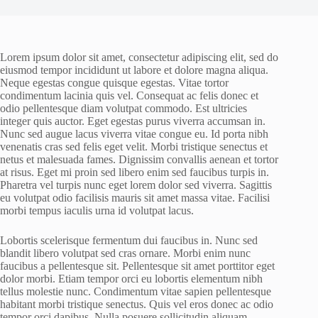
Lorem ipsum dolor sit amet, consectetur adipiscing elit, sed do
eiusmod tempor incididunt ut labore et dolore magna aliqua.
Neque egestas congue quisque egestas. Vitae tortor
condimentum lacinia quis vel. Consequat ac felis donec et
odio pellentesque diam volutpat commodo. Est ultricies
integer quis auctor. Eget egestas purus viverra accumsan in.
Nunc sed augue lacus viverra vitae congue eu. Id porta nibh
venenatis cras sed felis eget velit. Morbi tristique senectus et
netus et malesuada fames. Dignissim convallis aenean et tortor
at risus. Eget mi proin sed libero enim sed faucibus turpis in.
Pharetra vel turpis nunc eget lorem dolor sed viverra. Sagittis
eu volutpat odio facilisis mauris sit amet massa vitae. Facilisi
morbi tempus iaculis urna id volutpat lacus.
Lobortis scelerisque fermentum dui faucibus in. Nunc sed
blandit libero volutpat sed cras ornare. Morbi enim nunc
faucibus a pellentesque sit. Pellentesque sit amet porttitor eget
dolor morbi. Etiam tempor orci eu lobortis elementum nibh
tellus molestie nunc. Condimentum vitae sapien pellentesque
habitant morbi tristique senectus. Quis vel eros donec ac odio
tempor orci dapibus. Nulla posuere sollicitudin aliquam