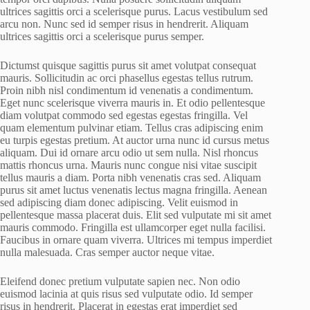
ultrices sagittis orci a scelerisque purus. Lacus vestibulum sed
arcu non. Nunc sed id semper risus in hendrerit. Aliquam
ultrices sagittis orci a scelerisque purus semper.
Dictumst quisque sagittis purus sit amet volutpat consequat
mauris. Sollicitudin ac orci phasellus egestas tellus rutrum.
Proin nibh nisl condimentum id venenatis a condimentum.
Eget nunc scelerisque viverra mauris in. Et odio pellentesque
diam volutpat commodo sed egestas egestas fringilla. Vel
quam elementum pulvinar etiam. Tellus cras adipiscing enim
eu turpis egestas pretium. At auctor urna nunc id cursus metus
aliquam. Dui id ornare arcu odio ut sem nulla. Nisl rhoncus
mattis rhoncus urna. Mauris nunc congue nisi vitae suscipit
tellus mauris a diam. Porta nibh venenatis cras sed. Aliquam
purus sit amet luctus venenatis lectus magna fringilla. Aenean
sed adipiscing diam donec adipiscing. Velit euismod in
pellentesque massa placerat duis. Elit sed vulputate mi sit amet
mauris commodo. Fringilla est ullamcorper eget nulla facilisi.
Faucibus in ornare quam viverra. Ultrices mi tempus imperdiet
nulla malesuada. Cras semper auctor neque vitae.
Eleifend donec pretium vulputate sapien nec. Non odio
euismod lacinia at quis risus sed vulputate odio. Id semper
risus in hendrerit. Placerat in egestas erat imperdiet sed