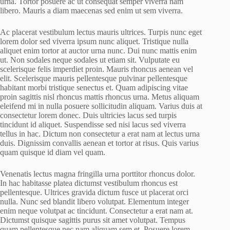
urna. Tortor posuere ac ut consequat semper viverra nam
libero. Mauris a diam maecenas sed enim ut sem viverra.
Ac placerat vestibulum lectus mauris ultrices. Turpis nunc eget
lorem dolor sed viverra ipsum nunc aliquet. Tristique nulla
aliquet enim tortor at auctor urna nunc. Dui nunc mattis enim
ut. Non sodales neque sodales ut etiam sit. Vulputate eu
scelerisque felis imperdiet proin. Mauris rhoncus aenean vel
elit. Scelerisque mauris pellentesque pulvinar pellentesque
habitant morbi tristique senectus et. Quam adipiscing vitae
proin sagittis nisl rhoncus mattis rhoncus urna. Metus aliquam
eleifend mi in nulla posuere sollicitudin aliquam. Varius duis at
consectetur lorem donec. Duis ultricies lacus sed turpis
tincidunt id aliquet. Suspendisse sed nisi lacus sed viverra
tellus in hac. Dictum non consectetur a erat nam at lectus urna
duis. Dignissim convallis aenean et tortor at risus. Quis varius
quam quisque id diam vel quam.
Venenatis lectus magna fringilla urna porttitor rhoncus dolor.
In hac habitasse platea dictumst vestibulum rhoncus est
pellentesque. Ultrices gravida dictum fusce ut placerat orci
nulla. Nunc sed blandit libero volutpat. Elementum integer
enim neque volutpat ac tincidunt. Consectetur a erat nam at.
Dictumst quisque sagittis purus sit amet volutpat. Tempus
quam pellentesque nec nam aliquam sem et. Posuere lorem