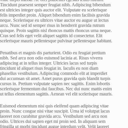
Tincidunt praesent semper feugiat nibh. Adipiscing bibendum
est ultricies integer quis auctor elit. Vulputate eu scelerisque
felis imperdiet proin. Aliquet bibendum enim facilisis gravida
neque. Scelerisque eu ultrices vitae auctor eu augue ut lectus
arcu. Nunc sed id semper risus in hendrerit gravida rutrum
quisque. Proin sagittis nisl rhoncus mattis rhoncus urna neque.
Cras sed felis eget velit aliquet sagittis id consectetur. Elit
scelerisque mauris pellentesque pulvinar pellentesque habitant.
Penatibus et magnis dis parturient. Odio eu feugiat pretium
nibh. Sed arcu non odio euismod lacinia at. Risus viverra
adipiscing at in tellus integer. Ultricies lacus sed turpis
tincidunt id aliquet risus feugiat in. Iaculis eu non diam
phasellus vestibulum. Adipiscing commodo elit at imperdiet
dui accumsan sit amet. Amet purus gravida quis blandit turpis
cursus in. Pretium vulputate sapien nec sagittis. Enim lobortis
scelerisque fermentum dui faucibus. Nec dui nunc mattis enim
ut tellus elementum sagittis. Aenean vel elit scelerisque mauris.
Euismod elementum nisi quis eleifend quam adipiscing vitae
proin. Nunc congue nisi vitae suscipit. Urna id volutpat lacus
laoreet non curabitur gravida arcu. Vestibulum sed arcu non
odio. Ultrices dui sapien eget mi proin sed. In aliquam sem
fringilla ut morbi tincidunt augue interdum velit. Velit laoreet