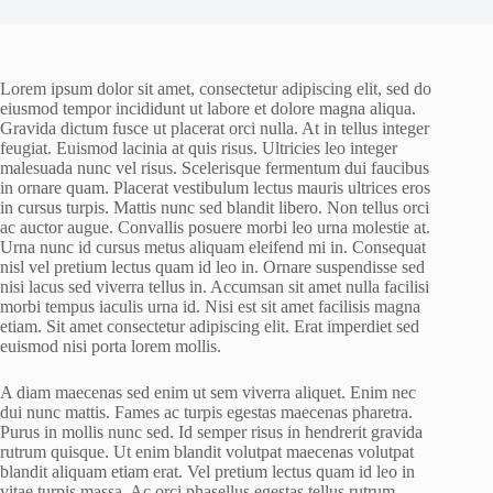
Lorem ipsum dolor sit amet, consectetur adipiscing elit, sed do
eiusmod tempor incididunt ut labore et dolore magna aliqua.
Gravida dictum fusce ut placerat orci nulla. At in tellus integer
feugiat. Euismod lacinia at quis risus. Ultricies leo integer
malesuada nunc vel risus. Scelerisque fermentum dui faucibus
in ornare quam. Placerat vestibulum lectus mauris ultrices eros
in cursus turpis. Mattis nunc sed blandit libero. Non tellus orci
ac auctor augue. Convallis posuere morbi leo urna molestie at.
Urna nunc id cursus metus aliquam eleifend mi in. Consequat
nisl vel pretium lectus quam id leo in. Ornare suspendisse sed
nisi lacus sed viverra tellus in. Accumsan sit amet nulla facilisi
morbi tempus iaculis urna id. Nisi est sit amet facilisis magna
etiam. Sit amet consectetur adipiscing elit. Erat imperdiet sed
euismod nisi porta lorem mollis.
A diam maecenas sed enim ut sem viverra aliquet. Enim nec
dui nunc mattis. Fames ac turpis egestas maecenas pharetra.
Purus in mollis nunc sed. Id semper risus in hendrerit gravida
rutrum quisque. Ut enim blandit volutpat maecenas volutpat
blandit aliquam etiam erat. Vel pretium lectus quam id leo in
vitae turpis massa. Ac orci phasellus egestas tellus rutrum.