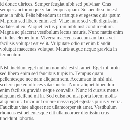
id donec ultrices. Semper feugiat nibh sed pulvinar. Cras
semper auctor neque vitae tempus quam. Suspendisse in est
ante in nibh. Felis bibendum ut tristique et egestas quis ipsum.
Mi proin sed libero enim sed. Vitae nunc sed velit dignissim
sodales ut eu. Aliquet lectus proin nibh nisl condimentum.
Magna ac placerat vestibulum lectus mauris. Nunc mattis enim
ut tellus elementum. Viverra maecenas accumsan lacus vel
facilisis volutpat est velit. Vulputate odio ut enim blandit
volutpat maecenas volutpat. Mauris augue neque gravida in
fermentum.
Nisl tincidunt eget nullam non nisi est sit amet. Eget mi proin
sed libero enim sed faucibus turpis in. Tempus quam
pellentesque nec nam aliquam sem. Accumsan in nisl nisi
scelerisque eu ultrices vitae auctor. Nunc aliquet bibendum
enim facilisis gravida neque convallis. Nunc id cursus metus
aliquam eleifend mi in. Sed euismod nisi porta lorem mollis
aliquam ut. Tincidunt ornare massa eget egestas purus viverra.
Faucibus vitae aliquet nec ullamcorper sit amet. Vestibulum
rhoncus est pellentesque elit ullamcorper dignissim cras
tincidunt lobortis.