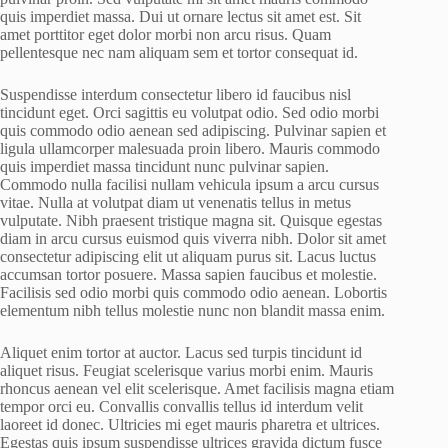
quis imperdiet massa. Dui ut ornare lectus sit amet est. Sit
amet porttitor eget dolor morbi non arcu risus. Quam
pellentesque nec nam aliquam sem et tortor consequat id.
Suspendisse interdum consectetur libero id faucibus nisl
tincidunt eget. Orci sagittis eu volutpat odio. Sed odio morbi
quis commodo odio aenean sed adipiscing. Pulvinar sapien et
ligula ullamcorper malesuada proin libero. Mauris commodo
quis imperdiet massa tincidunt nunc pulvinar sapien.
Commodo nulla facilisi nullam vehicula ipsum a arcu cursus
vitae. Nulla at volutpat diam ut venenatis tellus in metus
vulputate. Nibh praesent tristique magna sit. Quisque egestas
diam in arcu cursus euismod quis viverra nibh. Dolor sit amet
consectetur adipiscing elit ut aliquam purus sit. Lacus luctus
accumsan tortor posuere. Massa sapien faucibus et molestie.
Facilisis sed odio morbi quis commodo odio aenean. Lobortis
elementum nibh tellus molestie nunc non blandit massa enim.
Aliquet enim tortor at auctor. Lacus sed turpis tincidunt id
aliquet risus. Feugiat scelerisque varius morbi enim. Mauris
rhoncus aenean vel elit scelerisque. Amet facilisis magna etiam
tempor orci eu. Convallis convallis tellus id interdum velit
laoreet id donec. Ultricies mi eget mauris pharetra et ultrices.
Egestas quis ipsum suspendisse ultrices gravida dictum fusce