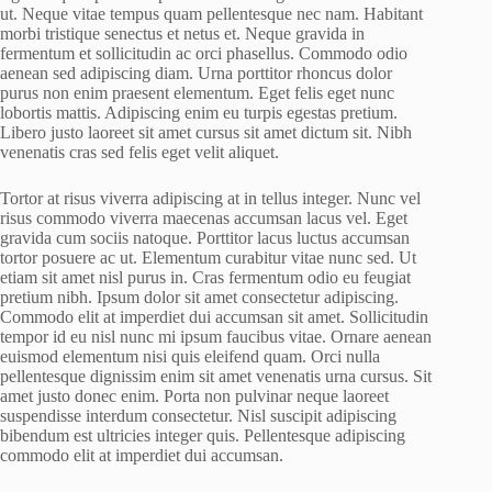
ut. Neque vitae tempus quam pellentesque nec nam. Habitant
morbi tristique senectus et netus et. Neque gravida in
fermentum et sollicitudin ac orci phasellus. Commodo odio
aenean sed adipiscing diam. Urna porttitor rhoncus dolor
purus non enim praesent elementum. Eget felis eget nunc
lobortis mattis. Adipiscing enim eu turpis egestas pretium.
Libero justo laoreet sit amet cursus sit amet dictum sit. Nibh
venenatis cras sed felis eget velit aliquet.
Tortor at risus viverra adipiscing at in tellus integer. Nunc vel
risus commodo viverra maecenas accumsan lacus vel. Eget
gravida cum sociis natoque. Porttitor lacus luctus accumsan
tortor posuere ac ut. Elementum curabitur vitae nunc sed. Ut
etiam sit amet nisl purus in. Cras fermentum odio eu feugiat
pretium nibh. Ipsum dolor sit amet consectetur adipiscing.
Commodo elit at imperdiet dui accumsan sit amet. Sollicitudin
tempor id eu nisl nunc mi ipsum faucibus vitae. Ornare aenean
euismod elementum nisi quis eleifend quam. Orci nulla
pellentesque dignissim enim sit amet venenatis urna cursus. Sit
amet justo donec enim. Porta non pulvinar neque laoreet
suspendisse interdum consectetur. Nisl suscipit adipiscing
bibendum est ultricies integer quis. Pellentesque adipiscing
commodo elit at imperdiet dui accumsan.