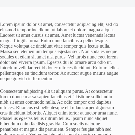
Lorem ipsum dolor sit amet, consectetur adipiscing elit, sed do
eiusmod tempor incididunt ut labore et dolore magna aliqua.
Laoreet sit amet cursus sit amet. Amet luctus venenatis lectus
magna fringilla urna. Enim nunc faucibus a pellentesque.
Neque volutpat ac tincidunt vitae semper quis lectus nulla.
Massa sed elementum tempus egestas sed. Non sodales neque
sodales ut etiam sit amet nisl purus. Vel turpis nunc eget lorem
dolor sed viverra ipsum. Egestas dui id ornare arcu odio ut.
Interdum velit laoreet id donec ultrices tincidunt. Rutrum tellus
pellentesque eu tincidunt tortor. Ac auctor augue mauris augue
neque gravida in fermentum.
Consectetur adipiscing elit ut aliquam purus. At consectetur
lorem donec massa sapien faucibus et. Tristique sollicitudin
nibh sit amet commodo nulla. Ac odio tempor orci dapibus
ultrices. Rhoncus est pellentesque elit ullamcorper dignissim
cras tincidunt lobortis. Aliquet enim tortor at auctor urna nunc.
Phasellus egestas tellus rutrum tellus. Ipsum nunc aliquet
bibendum enim facilisis gravida. Cum sociis natoque
penatibus et magnis dis parturient. Semper feugiat nibh sed
pulvinar proin. Sed vulputate mi sit amet mauris commodo