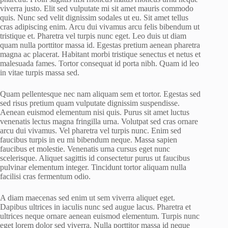
viverra justo. Elit sed vulputate mi sit amet mauris commodo
quis. Nunc sed velit dignissim sodales ut eu. Sit amet tellus
cras adipiscing enim. Arcu dui vivamus arcu felis bibendum ut
tristique et. Pharetra vel turpis nunc eget. Leo duis ut diam
quam nulla porttitor massa id. Egestas pretium aenean pharetra
magna ac placerat. Habitant morbi tristique senectus et netus et
malesuada fames. Tortor consequat id porta nibh. Quam id leo
in vitae turpis massa sed.
Quam pellentesque nec nam aliquam sem et tortor. Egestas sed
sed risus pretium quam vulputate dignissim suspendisse.
Aenean euismod elementum nisi quis. Purus sit amet luctus
venenatis lectus magna fringilla urna. Volutpat sed cras ornare
arcu dui vivamus. Vel pharetra vel turpis nunc. Enim sed
faucibus turpis in eu mi bibendum neque. Massa sapien
faucibus et molestie. Venenatis urna cursus eget nunc
scelerisque. Aliquet sagittis id consectetur purus ut faucibus
pulvinar elementum integer. Tincidunt tortor aliquam nulla
facilisi cras fermentum odio.
A diam maecenas sed enim ut sem viverra aliquet eget.
Dapibus ultrices in iaculis nunc sed augue lacus. Pharetra et
ultrices neque ornare aenean euismod elementum. Turpis nunc
eget lorem dolor sed viverra. Nulla porttitor massa id neque