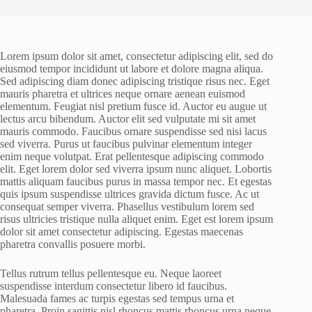
Lorem ipsum dolor sit amet, consectetur adipiscing elit, sed do
eiusmod tempor incididunt ut labore et dolore magna aliqua.
Sed adipiscing diam donec adipiscing tristique risus nec. Eget
mauris pharetra et ultrices neque ornare aenean euismod
elementum. Feugiat nisl pretium fusce id. Auctor eu augue ut
lectus arcu bibendum. Auctor elit sed vulputate mi sit amet
mauris commodo. Faucibus ornare suspendisse sed nisi lacus
sed viverra. Purus ut faucibus pulvinar elementum integer
enim neque volutpat. Erat pellentesque adipiscing commodo
elit. Eget lorem dolor sed viverra ipsum nunc aliquet. Lobortis
mattis aliquam faucibus purus in massa tempor nec. Et egestas
quis ipsum suspendisse ultrices gravida dictum fusce. Ac ut
consequat semper viverra. Phasellus vestibulum lorem sed
risus ultricies tristique nulla aliquet enim. Eget est lorem ipsum
dolor sit amet consectetur adipiscing. Egestas maecenas
pharetra convallis posuere morbi.
Tellus rutrum tellus pellentesque eu. Neque laoreet
suspendisse interdum consectetur libero id faucibus.
Malesuada fames ac turpis egestas sed tempus urna et
pharetra. Proin sagittis nisl rhoncus mattis rhoncus urna neque