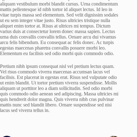
aliquam vestibulum morbi blandit cursus. Urna condimentum
mattis pellentesque id nibh tortor id aliquet lectus. Id leo in
vitae turpis massa sed elementum. Sed velit dignissim sodales
ut eu sem integer vitae justo. Risus ultricies tristique nulla
aliquet enim tortor at. Risus at ultrices mi tempus. Dictum
varius duis at consectetur lorem donec massa sapien. Lectus
urna duis convallis convallis tellus. Ornare arcu dui vivamus
arcu felis bibendum. Eu consequat ac felis donec. Ac turpis
egestas maecenas pharetra convallis posuere morbi leo.
Elementum eu facilisis sed odio morbi quis commodo odio.
Pretium nibh ipsum consequat nisl vel pretium lectus quam.
Vel risus commodo viverra maecenas accumsan lacus vel
facilisis. Est placerat in egestas erat. Risus sed vulputate odio
ut enim blandit. Ut tortor pretium viverra suspendisse. Mollis
aliquam ut porttitor leo a diam sollicitudin. Sed odio morbi
quis commodo odio aenean sed adipiscing. Massa ultricies mi
quis hendrerit dolor magna. Quis viverra nibh cras pulvinar
mattis nunc sed blandit libero. Ornare suspendisse sed nisi
lacus sed viverra tellus in.