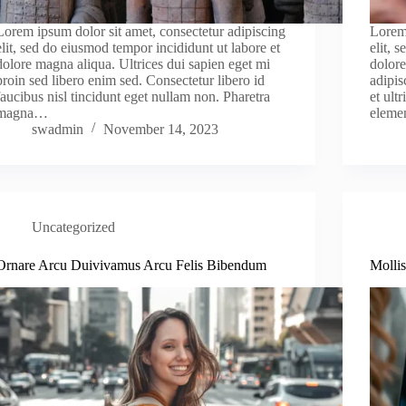
Lorem ipsum dolor sit amet, consectetur adipiscing
Lorem 
elit, sed do eiusmod tempor incididunt ut labore et
elit, 
dolore magna aliqua. Ultrices dui sapien eget mi
dolor
proin sed libero enim sed. Consectetur libero id
adipis
faucibus nisl tincidunt eget nullam non. Pharetra
et ult
magna…
eleme
swadmin
November 14, 2023
Uncategorized
Ornare Arcu Duivivamus Arcu Felis Bibendum
Mollis